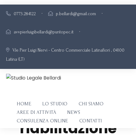
·
·
0773.284122
p.bellardi@gmail.com
·
avvpierluigibellardi@puntopec.it
V.le Pier Luigi Nervi - Centro Commerciale Latinafiori , 04100
Latina (LT)
Cattivo
pagatore:
HOME
LO STUDIO
CHI SIAMO
segnalazione e
AREE DI ATTIVITÀ
NEWS
CONSULENZA ONLINE
CONTATTI
riabilitazione