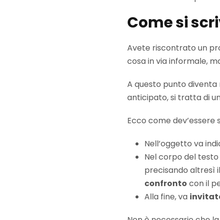
Come si scr
Avete riscontrato un pr
cosa in via informale, m
A questo punto diventa 
anticipato, si tratta di
Ecco come dev’essere s
Nell’oggetto va indi
Nel corpo del testo
precisando altresì i
confronto
con il p
Alla fine, va
invitat
Non è necessario che la 