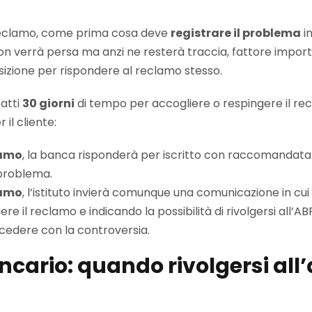
 reclamo, come prima cosa deve
registrare il problema
in
 verrà persa ma anzi ne resterà traccia, fattore importa
sizione per rispondere al reclamo stesso.
fatti
30 giorni
di tempo per accogliere o respingere il re
il cliente:
lamo
, la banca risponderà per iscritto con raccomandata a
 problema.
lamo
, l’istituto invierà comunque una comunicazione in cui 
re il reclamo e indicando la possibilità di rivolgersi all’A
ocedere con la controversia.
ario: quando rivolgersi all’