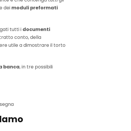
ne dei
moduli preformati
ti tutti i
documenti
stratto conto, della
re utile a dimostrare il torto
la banca
, in tre possibili
onsegna
eclamo