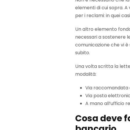
elementi di cui sopra. A
per i reclami: in quei casi
Un altro elemento fonda
necessari a sostenere le 
comunicazione che vi è st
subito.
Una volta scritta la lett
modalità:
Via raccomandata c
Via posta elettroni
A mano all’ufficio r
Cosa deve fa
bancario