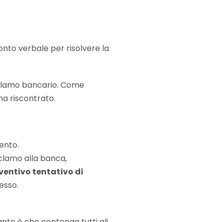
nto verbale per risolvere la
reclamo bancario. Come
ma riscontrato.
mento.
clamo alla banca,
ventivo tentativo di
esso.
nte è che contenga tutti gli