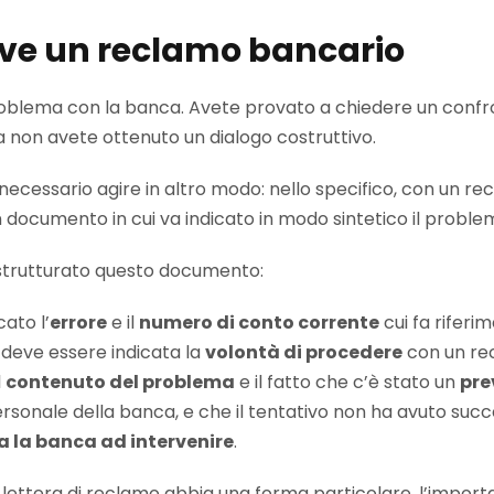
ive un reclamo bancario
oblema con la banca. Avete provato a chiedere un confro
a non avete ottenuto un dialogo costruttivo.
necessario agire in altro modo: nello specifico, con un 
 un documento in cui va indicato in modo sintetico il proble
trutturato questo documento:
cato l’
errore
e il
numero di conto corrente
cui fa riferi
 deve essere indicata la
volontà di procedere
con un re
l
contenuto del problema
e il fatto che c’è stato un
pre
ersonale della banca, e che il tentativo non ha avuto succ
a la banca ad intervenire
.
lettera di reclamo abbia una forma particolare, l’importa