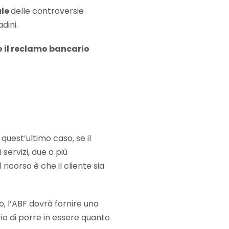
ale
delle controversie
dini.
o il reclamo bancario
n quest’ultimo caso, se il
servizi, due o più
ricorso è che il cliente sia
o, l’ABF dovrà fornire una
rio di porre in essere quanto