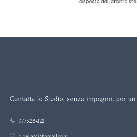
disposto dall’arbitro ste
Contatta lo Studio, senza impegno, per un
0773.284122
p.bellardi@gmail.com