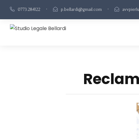
·
·
0773.284122
p.bellardi@gmail.com
avvpierl
Reclamo