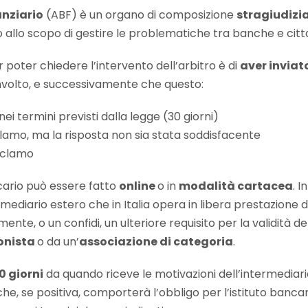
anziario
(ABF) è un organo di composizione
stragiudizi
io allo scopo di gestire le problematiche tra banche e citta
er poter chiedere l’intervento dell’arbitro è di
aver inviat
coinvolto, e successivamente che questo:
ei termini previsti dalla legge (30 giorni)
clamo, ma la risposta non sia stata soddisfacente
reclamo
ncario può essere fatto
online
o in
modalità cartacea
. I
mediario estero che in Italia opera in libera prestazione di 
nte, o un confidi, un ulteriore requisito per la validità del 
onista
o da un’
associazione di categoria
.
0 giorni
da quando riceve le motivazioni dell’intermediari
che, se positiva, comporterà l’obbligo per l’istituto banca