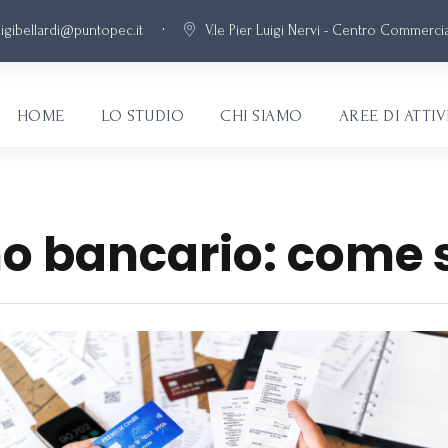
·
uigibellardi@puntopec.it
V.le Pier Luigi Nervi - Centro Commercial
HOME
LO STUDIO
CHI SIAMO
AREE DI ATTIV
 bancario: come s