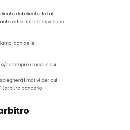
dicato dal cliente. In tal
nte ai fini delle tempistiche
clamo, con delle
/r i tempi e i modi in cui
spiegherà i motivi per cui
BF (arbitro bancario
arbitro