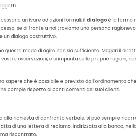
oggetti.
cessario arrivare ad azioni formali: il
dialogo
è la forma 
pesso, se di fronte a noi troviamo una persona ragionevol
e un dialogo costruttivo.
 questo modo di agire non sia sufficiente. Magari il dire
 vostre osservazioni, e si impunta sulle proprie ragioni, no
no sapere che è possibile e previsto dall’ordinamento che
he compie rispetto ai conti correnti dei suoi clienti.
ta alla richiesta di confronto verbale, si può sempre ricor
 tratta di una lettera di reclamo, indirizzata alla banca, nel
ema riscontrato.