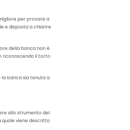
migliore per provare a
e e disposta a chiarire
ttore della banca non è
n riconoscendo il torto
 la banca sia tenuta a
rere allo strumento del
la quale viene descritto