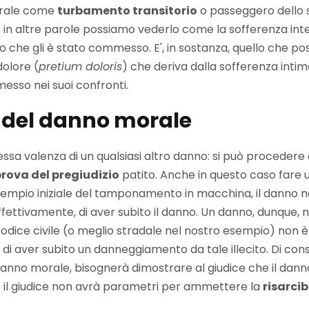
morale come
turbamento transitorio
o passeggero dello 
o in altre parole possiamo vederlo come la sofferenza int
ito che gli è stato commesso. E', in sostanza, quello che p
dolore (
pretium doloris
) che deriva dalla sofferenza int
messo nei suoi confronti.
à del danno morale
essa valenza di un qualsiasi altro danno: si può procedere
rova del pregiudizio
patito. Anche in questo caso fare
esempio iniziale del tamponamento in macchina, il danno n
fettivamente, di aver subito il danno. Un danno, dunque, 
dice civile (o meglio stradale nel nostro esempio) non è
di aver subito un danneggiamento da tale illecito. Di co
 danno morale, bisognerà dimostrare al giudice che il dan
 il giudice non avrà parametri per ammettere la
risarci