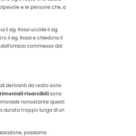
olpevole e le persone che, a
l sig. Rossi uccide il sig.
o il sig. Rossi e chiedono il
o dall'omicio commesso dal
li derivanti da reato sono
imoniali risarcibili
sono
atrimoniale nonostante questi
a durata troppo lunga di un
Cassazione, possiamo