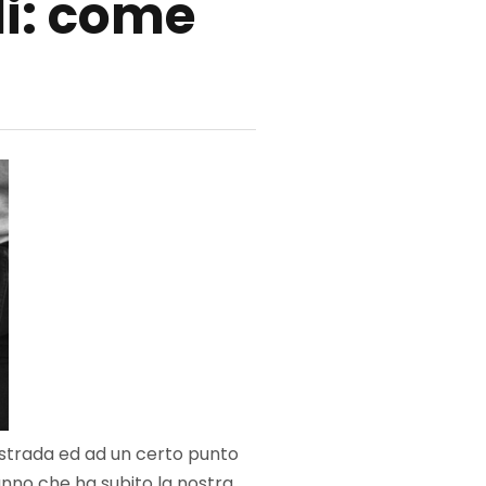
i: come
 strada ed ad un certo punto
nno che ha subito la nostra