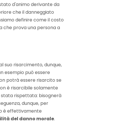
stato d'animo derivante da
eriore che il danneggiato
ossiamo definire come il costo
ima che prova una persona a
 al suo risarcimento, dunque,
 un esempio può essere
on potrà essere risarcito se
non è risarcibile solamente
 stata rispettata: bisognerà
nseguenza, dunque, per
no è effettivamente
bilità del danno morale
.