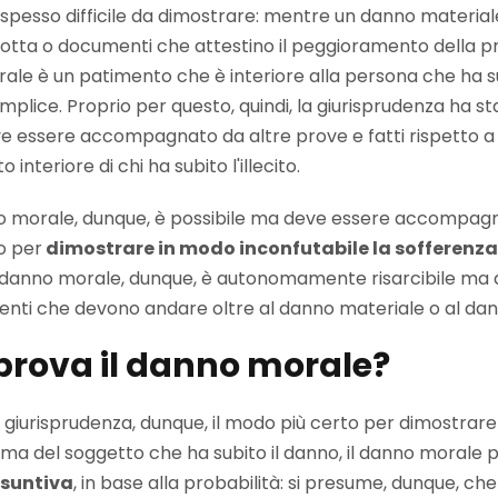
 spesso difficile da dimostrare: mentre un danno materiale
tta o documenti che attestino il peggioramento della pr
 morale è un patimento che è interiore alla persona che ha 
plice. Proprio per questo, quindi, la giurisprudenza ha sta
ve essere accompagnato da altre prove e fatti rispetto a q
 interiore di chi ha subito l'illecito.
no morale, dunque, è possibile ma deve essere accompag
o per
dimostrare in modo inconfutabile la sofferenza
o. Il danno morale, dunque, è autonomamente risarcibile
nti che devono andare oltre al danno materiale o al dan
prova il danno morale?
 giurisprudenza, dunque, il modo più certo per dimostrare
tima del soggetto che ha subito il danno, il danno morale
esuntiva
, in base alla probabilità: si presume, dunque, che 