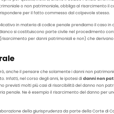
imoniale o non patrimoniale, obbliga al risarcimento il c
rispondere per il fatto commesso dal colpevole stesso.
cativo in materia di codice penale prendiamo il caso in cui i
. Bianco si costituiscono parte civile nel procedimento contr
(risarcimento per danni patrimoniali e non) che derivan
rale
rò, anche il pensare che solamente i danni non patrimonia
o. Infatti, nel corso degli anni, le ipotesi di
danni non patr
no previsti molti più casi di risarcibilità del danno non p
ria penale. Ne è esempio il risarcimento del danno per un
laborazione della giurisprudenza da parte della Corte di 