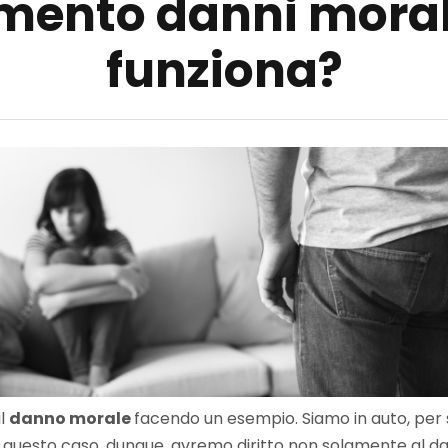
imento danni moral
funziona?
il
danno morale
facendo un esempio. Siamo in auto, per
 questo caso, dunque, avremo diritto non solamente al da