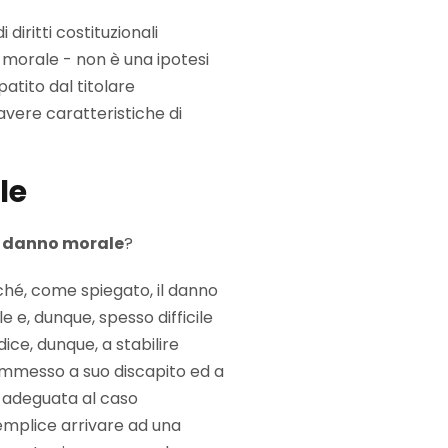
diritti costituzionali
 morale - non è una ipotesi
atito dal titolare
 avere caratteristiche di
le
l danno morale
?
ché, come spiegato, il danno
 e, dunque, spesso difficile
dice, dunque, a stabilire
commesso a suo discapito ed a
ne adeguata al caso
semplice arrivare ad una