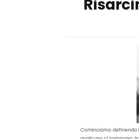
Risarc
Cominciamo definendo 
qualcuno ci tampona. In