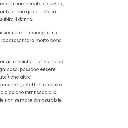
de il risarcimento e questo,
ento come quello che ha
subito il danno.
oscendo il danneggiato o
ono rappresentare molto bene
erizie mediche, certificati ed
ogni caso, possono eesere
ute) che altre.
rudenza, infatti, ha sancito
ale poichè intrinseco alla
ale non sempre dimostrabile