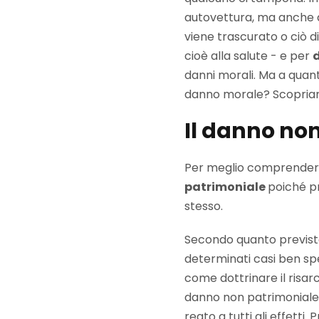
autovettura, ma anche a
viene trascurato o ciò d
cioè alla salute - e per
danni morali. Ma a quan
danno morale? Scopriam
​Il danno no
Per meglio comprendere 
patrimoniale
poiché pr
stesso.
Secondo quanto previsto
determinati casi ben spe
come dottrinare il risarc
danno non patrimoniale 
reato a tutti gli effetti