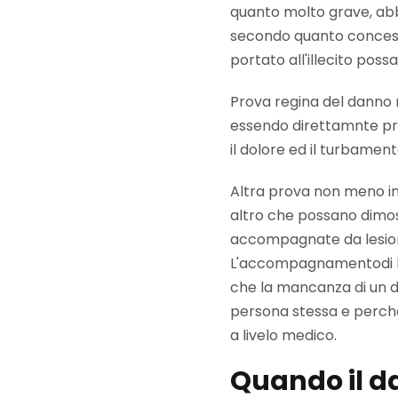
quanto molto grave, abb
secondo quanto concess
portato all'illecito poss
Prova regina del danno m
essendo direttamnte pre
il dolore ed il turbamen
Altra prova non meno i
altro che possano dimos
accompagnate da lesioni d
L'accompagnamentodi lesi
che la mancanza di un d
persona stessa e perché
a livelo medico.
Quando il da