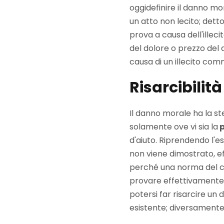
oggidefinire il danno 
un atto non lecito; dett
prova a causa dell'illec
del dolore o prezzo del 
causa di un illecito com
Risarcibilit
Il danno morale ha la st
solamente ove vi sia la
p
d'aiuto. Riprendendo l'
non viene dimostrato, ef
perché una norma del co
provare effettivamente 
potersi far risarcire un
esistente; diversamente