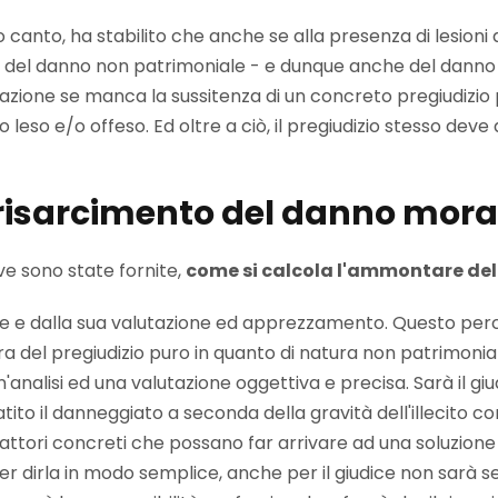
 canto, ha stabilito che anche se alla presenza di lesioni di 
ento del danno non patrimoniale - e dunque anche del danno
zione se manca la sussitenza di un concreto pregiudizio p
o leso e/o offeso. Ed oltre a ciò, il pregiudizio stesso deve
l risarcimento del danno mora
ve sono state fornite,
come si calcola l'ammontare de
ce e dalla sua valutazione ed apprezzamento. Questo per
a del pregiudizio puro in quanto di natura non patrimoniale
'analisi ed una valutazione oggettiva e precisa. Sarà il giu
ito il danneggiato a seconda della gravità dell'illecito 
ri fattori concreti che possano far arrivare ad una soluzio
r dirla in modo semplice, anche per il giudice non sarà 