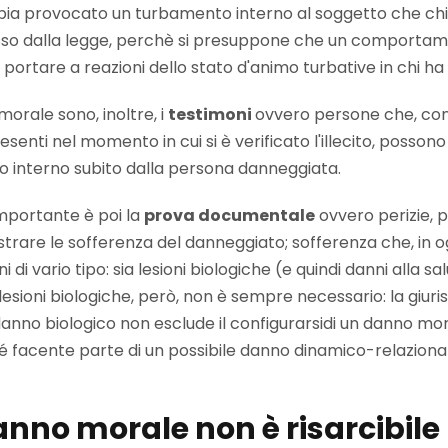
ia provocato un turbamento interno al soggetto che chie
o dalla legge, perchè si presuppone che un comportam
a portare a reazioni dello stato d'animo turbative in chi ha 
orale sono, inoltre, i
testimoni
ovvero persone che, con
senti nel momento in cui si è verificato l'illecito, poss
to interno subito dalla persona danneggiata.
mportante è poi la
prova documentale
ovvero perizie, p
trare le sofferenza del danneggiato; sofferenza che, in 
i vario tipo: sia lesioni biologiche (e quindi danni alla sal
oni biologiche, però, non è sempre necessario: la giurisp
anno biologico non esclude il configurarsidi un danno mor
 facente parte di un possibile danno dinamico-relazion
nno morale non è risarcibile