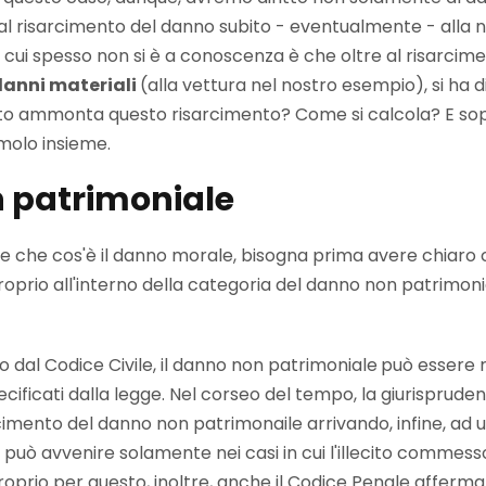
l risarcimento del danno subito - eventualmente - alla n
i cui spesso non si è a conoscenza è che oltre al risarci
danni materiali
(alla vettura nel nostro esempio), si ha d
to ammonta questo risarcimento? Come si calcola? E sopra
olo insieme.
n patrimoniale
che cos'è il danno morale, bisogna prima avere chiaro c
oprio all'interno della categoria del danno non patrimoni
 dal Codice Civile, il danno
non patrimoniale
può essere r
cificati dalla legge. Nel corseo del tempo, la giurispruden
imento del danno non patrimonaile arrivando, infine, ad una
può avvenire solamente nei casi in cui l'illecito commess
. Proprio per questo, inoltre, anche il Codice Penale affer