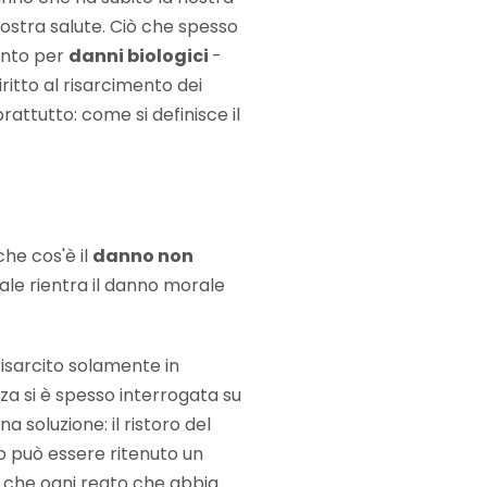
ostra salute. Ciò che spesso
mento per
danni biologici
-
iritto al risarcimento dei
ttutto: come si definisce il
he cos'è il
danno non
ale rientra il danno morale
isarcito solamente in
za si è spesso interrogata su
 soluzione: il ristoro del
o può essere ritenuto un
ma che ogni reato che abbia