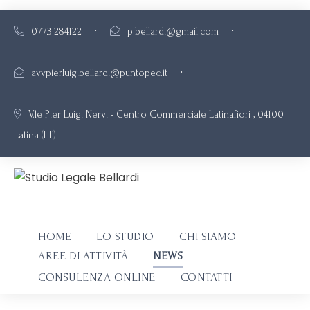
·
·
0773.284122
p.bellardi@gmail.com
·
avvpierluigibellardi@puntopec.it
V.le Pier Luigi Nervi - Centro Commerciale Latinafiori , 04100
Latina (LT)
NEWS
HOME
LO STUDIO
CHI SIAMO
AREE DI ATTIVITÀ
NEWS
CONSULENZA ONLINE
CONTATTI